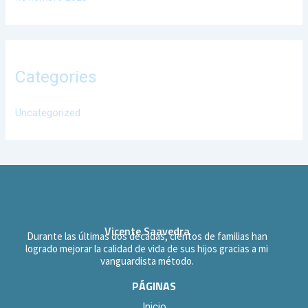
Categories
Uncategorized
Vicente Saavedra
Durante las últimas dos décadas, cientos de familias han
logrado mejorar la calidad de vida de sus hijos gracias a mi
vanguardista método.
PÁGINAS
Inicio